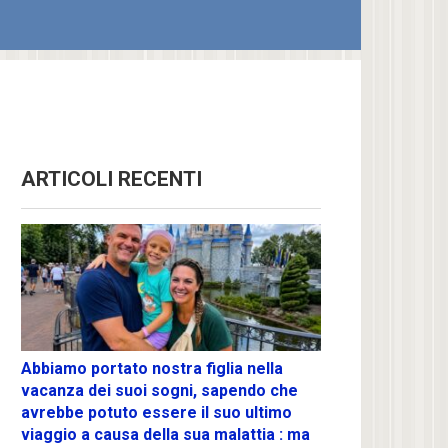
ARTICOLI RECENTI
Abbiamo portato nostra figlia nella
vacanza dei suoi sogni, sapendo che
avrebbe potuto essere il suo ultimo
viaggio a causa della sua malattia : ma