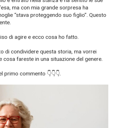
io è entrato nella stanza e ha sentito le sue
ifesa, ma con mia grande sorpresa ha
glie “stava proteggendo suo figlio”. Questo
ente.
ciso di agire e ecco cosa ho fatto.
 di condividere questa storia, ma vorrei
e cosa fareste in una situazione del genere.
del primo commento 👇👇👇.