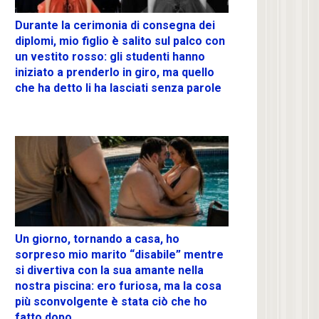
Durante la cerimonia di consegna dei
diplomi, mio figlio è salito sul palco con
un vestito rosso: gli studenti hanno
iniziato a prenderlo in giro, ma quello
che ha detto li ha lasciati senza parole
Un giorno, tornando a casa, ho
sorpreso mio marito “disabile” mentre
si divertiva con la sua amante nella
nostra piscina: ero furiosa, ma la cosa
più sconvolgente è stata ciò che ho
fatto dopo