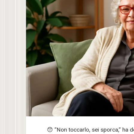
😯 “Non toccarlo, sei sporca,” ha 