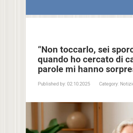
“Non toccarlo, sei spor
quando ho cercato di c
parole mi hanno sorpre
Published by:
02.10.2025
Category:
Notizi