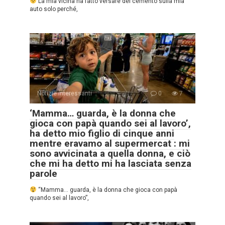
La mia vicina ha fatto versare del cemento sulla mia
auto solo perché,
Notizie interessanti
0
7
‘Mamma… guarda, è la donna che
gioca con papà quando sei al lavoro’,
ha detto mio figlio di cinque anni
mentre eravamo al supermercat : mi
sono avvicinata a quella donna, e ciò
che mi ha detto mi ha lasciata senza
parole
“Mamma… guarda, è la donna che gioca con papà
quando sei al lavoro”,