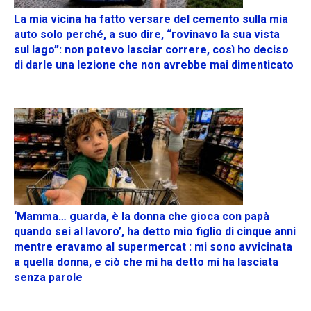
La mia vicina ha fatto versare del cemento sulla mia
auto solo perché, a suo dire, “rovinavo la sua vista
sul lago”: non potevo lasciar correre, così ho deciso
di darle una lezione che non avrebbe mai dimenticato
‘Mamma… guarda, è la donna che gioca con papà
quando sei al lavoro’, ha detto mio figlio di cinque anni
mentre eravamo al supermercat : mi sono avvicinata
a quella donna, e ciò che mi ha detto mi ha lasciata
senza parole