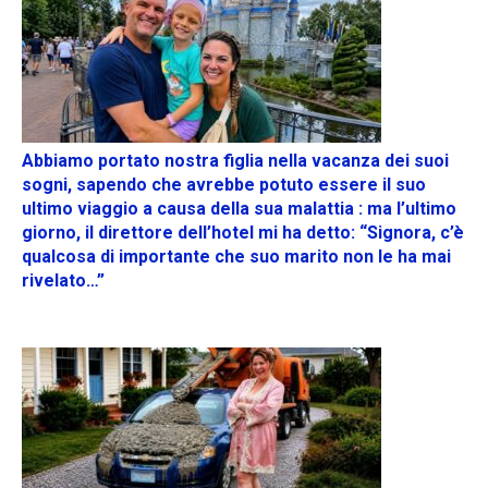
Abbiamo portato nostra figlia nella vacanza dei suoi
sogni, sapendo che avrebbe potuto essere il suo
ultimo viaggio a causa della sua malattia : ma l’ultimo
giorno, il direttore dell’hotel mi ha detto: “Signora, c’è
qualcosa di importante che suo marito non le ha mai
rivelato…”