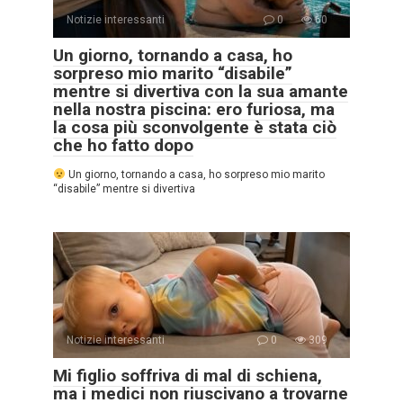
Notizie interessanti
0
60
Un giorno, tornando a casa, ho
sorpreso mio marito “disabile”
mentre si divertiva con la sua amante
nella nostra piscina: ero furiosa, ma
la cosa più sconvolgente è stata ciò
che ho fatto dopo
Un giorno, tornando a casa, ho sorpreso mio marito
“disabile” mentre si divertiva
Notizie interessanti
0
309
Mi figlio soffriva di mal di schiena,
ma i medici non riuscivano a trovarne