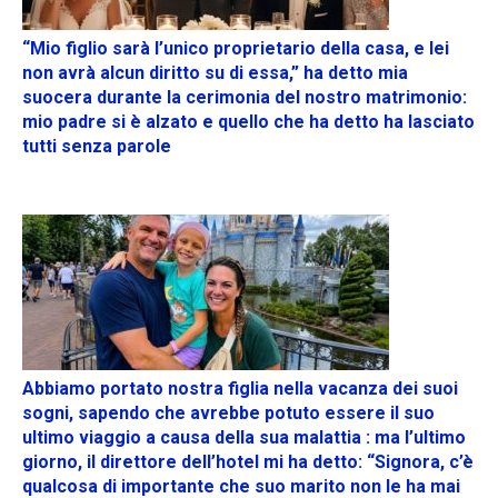
“Mio figlio sarà l’unico proprietario della casa, e lei
non avrà alcun diritto su di essa,” ha detto mia
suocera durante la cerimonia del nostro matrimonio:
mio padre si è alzato e quello che ha detto ha lasciato
tutti senza parole
Abbiamo portato nostra figlia nella vacanza dei suoi
sogni, sapendo che avrebbe potuto essere il suo
ultimo viaggio a causa della sua malattia : ma l’ultimo
giorno, il direttore dell’hotel mi ha detto: “Signora, c’è
qualcosa di importante che suo marito non le ha mai