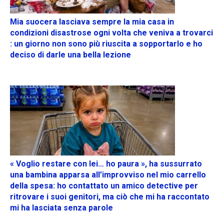
Mia suocera lasciava sempre la mia casa in
condizioni disastrose ogni volta che veniva a trovarci
: un giorno non sono più riuscita a sopportarlo e ho
deciso di darle una bella lezione
« Voglio restare con lei… ho paura », ha sussurrato
una bambina apparsa all’improvviso nel mio carrello
della spesa: ho contattato un amico detective per
ritrovare i suoi genitori, ma ciò che mi ha raccontato
mi ha lasciata senza parole