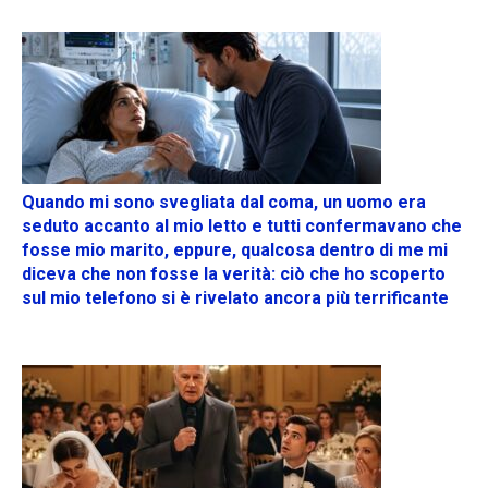
Quando mi sono svegliata dal coma, un uomo era
seduto accanto al mio letto e tutti confermavano che
fosse mio marito, eppure, qualcosa dentro di me mi
diceva che non fosse la verità: ciò che ho scoperto
sul mio telefono si è rivelato ancora più terrificante