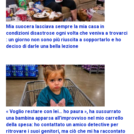
Mia suocera lasciava sempre la mia casa in
condizioni disastrose ogni volta che veniva a trovarci
: un giorno non sono più riuscita a sopportarlo e ho
deciso di darle una bella lezione
« Voglio restare con lei… ho paura », ha sussurrato
una bambina apparsa all’improvviso nel mio carrello
della spesa: ho contattato un amico detective per
ritrovare i suoi genitori, ma ciò che mi ha raccontato