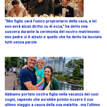
“Mio figlio sarà l’unico proprietario della casa, e lei
non avrà alcun diritto su di essa,” ha detto mia
suocera durante la cerimonia del nostro matrimonio:
mio padre si è alzato e quello che ha detto ha lasciato
tutti senza parole
Abbiamo portato nostra figlia nella vacanza dei suoi
sogni, sapendo che avrebbe potuto essere il suo
ultimo viaggio a causa della sua malattia : ma l’ultimo