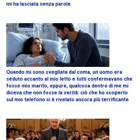
mi ha lasciata senza parole
Quando mi sono svegliata dal coma, un uomo era
seduto accanto al mio letto e tutti confermavano che
fosse mio marito, eppure, qualcosa dentro di me mi
diceva che non fosse la verità: ciò che ho scoperto
sul mio telefono si è rivelato ancora più terrificante