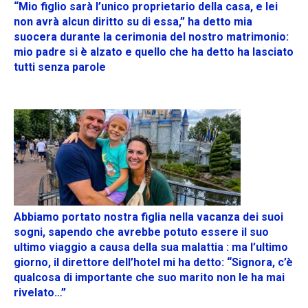
“Mio figlio sarà l’unico proprietario della casa, e lei
non avrà alcun diritto su di essa,” ha detto mia
suocera durante la cerimonia del nostro matrimonio:
mio padre si è alzato e quello che ha detto ha lasciato
tutti senza parole
Abbiamo portato nostra figlia nella vacanza dei suoi
sogni, sapendo che avrebbe potuto essere il suo
ultimo viaggio a causa della sua malattia : ma l’ultimo
giorno, il direttore dell’hotel mi ha detto: “Signora, c’è
qualcosa di importante che suo marito non le ha mai
rivelato…”