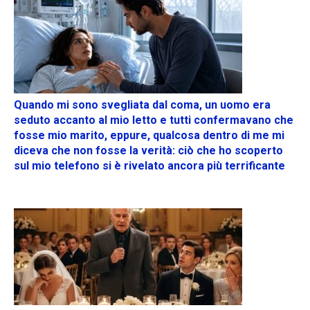
Quando mi sono svegliata dal coma, un uomo era
seduto accanto al mio letto e tutti confermavano che
fosse mio marito, eppure, qualcosa dentro di me mi
diceva che non fosse la verità: ciò che ho scoperto
sul mio telefono si è rivelato ancora più terrificante