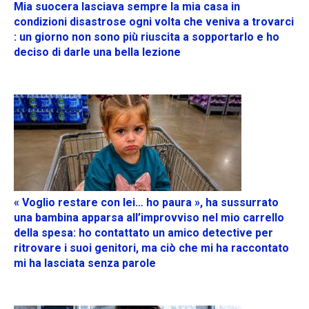
Mia suocera lasciava sempre la mia casa in
condizioni disastrose ogni volta che veniva a trovarci
: un giorno non sono più riuscita a sopportarlo e ho
deciso di darle una bella lezione
« Voglio restare con lei… ho paura », ha sussurrato
una bambina apparsa all’improvviso nel mio carrello
della spesa: ho contattato un amico detective per
ritrovare i suoi genitori, ma ciò che mi ha raccontato
mi ha lasciata senza parole