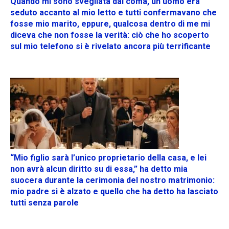
Quando mi sono svegliata dal coma, un uomo era
seduto accanto al mio letto e tutti confermavano che
fosse mio marito, eppure, qualcosa dentro di me mi
diceva che non fosse la verità: ciò che ho scoperto
sul mio telefono si è rivelato ancora più terrificante
“Mio figlio sarà l’unico proprietario della casa, e lei
non avrà alcun diritto su di essa,” ha detto mia
suocera durante la cerimonia del nostro matrimonio:
mio padre si è alzato e quello che ha detto ha lasciato
tutti senza parole