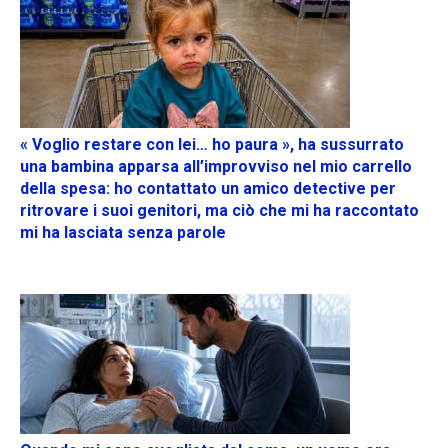
« Voglio restare con lei… ho paura », ha sussurrato
una bambina apparsa all’improvviso nel mio carrello
della spesa: ho contattato un amico detective per
ritrovare i suoi genitori, ma ciò che mi ha raccontato
mi ha lasciata senza parole