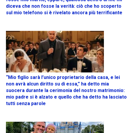
diceva che non fosse la verità: ciò che ho scoperto
sul mio telefono si è rivelato ancora più terrificante
“Mio figlio sarà l’unico proprietario della casa, e lei
non avrà alcun diritto su di essa,” ha detto mia
suocera durante la cerimonia del nostro matrimonio:
mio padre si è alzato e quello che ha detto ha lasciato
tutti senza parole