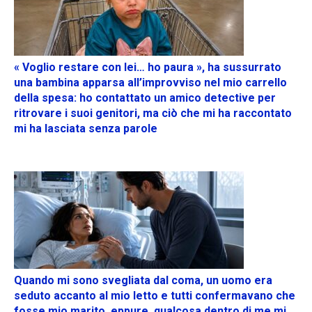
« Voglio restare con lei… ho paura », ha sussurrato
una bambina apparsa all’improvviso nel mio carrello
della spesa: ho contattato un amico detective per
ritrovare i suoi genitori, ma ciò che mi ha raccontato
mi ha lasciata senza parole
Quando mi sono svegliata dal coma, un uomo era
seduto accanto al mio letto e tutti confermavano che
fosse mio marito, eppure, qualcosa dentro di me mi